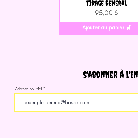
Tirage Général
Aperçu rapide
Prix
95,00 $
Ajouter au panier 🛒
s'abonner à l'i
Adresse courriel