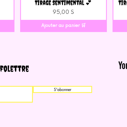
Tirage Sentimental 💕
Aperçu rapide
Tir
Prix
95,00 $
Ajouter au panier 🛒
nfolettre
S'abonner