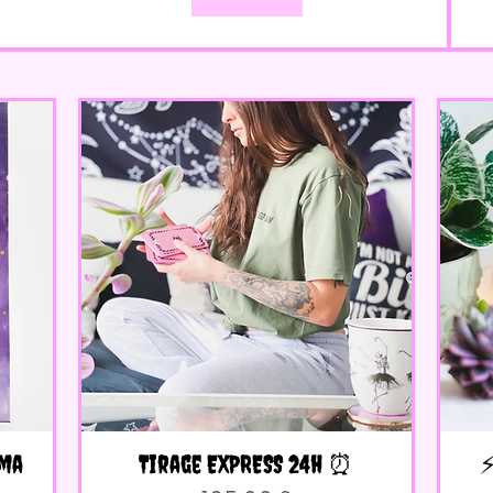
mma
Tirage EXPRESS 24h ⏰
Aperçu rapide
⚡