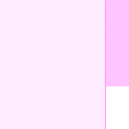
140 dollars
canadiens