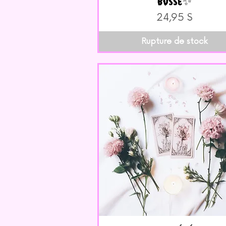
Bossé✨
Prix
24,95 $
Rupture de stock