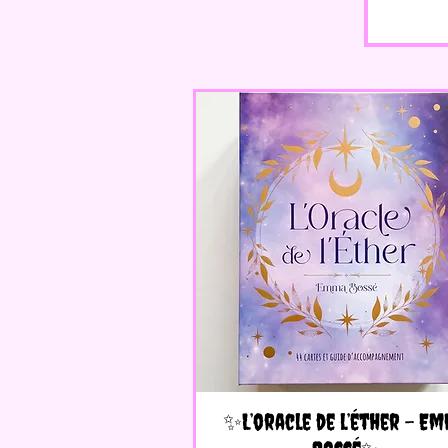
✨L’oracle de l’éther - E
Aperçu rapide