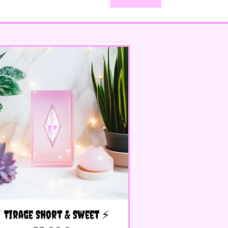
️ Tirage Short & Sweet ⚡️
Aperçu rapide